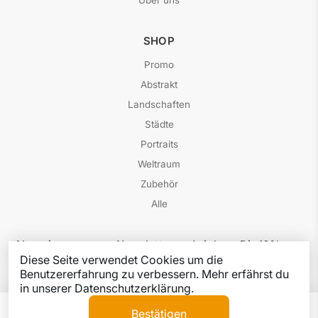
SHOP
Promo
Abstrakt
Landschaften
Städte
Portraits
Weltraum
Zubehör
Alle
Abonniere unseren Newsletter und sichere Dir 10%
Rabatt auf Deinen nächsten Einkauf! Außerdem
Diese Seite verwendet Cookies um die
erhältst Du exklusiven Zugang zu besonderen
Benutzererfahrung zu verbessern. Mehr erfährst du
Rabattaktionen und spannenden Verlosungen.
in unserer Datenschutzerklärung.
Bestätigen